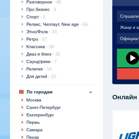
Разговорное
- 45
Про бизнес
- 3
Слушали
Спорт
- 2
Релакс, Чиллаут, New age
- 66
Жанр и к
Этно/Фолк
- 33
Официал
Ретро
- 57
Классика
- 28
Джаз и блюз
- 25
Саундтреки
- 7
Религия
- 14
Для детей
- 22
По городам
Онлайн 
Москва
Санкт-Петербург
Екатеринбург
Пермь
Самара
Пенза