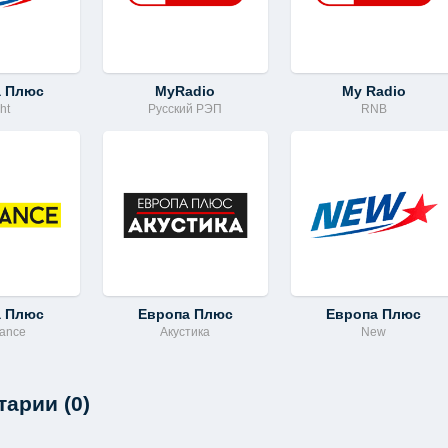
а Плюс
MyRadio
My Radio
ht
Русский РЭП
RNB
а Плюс
Европа Плюс
Европа Плюс
dance
Акустика
New
арии (0)