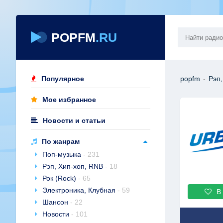
POPFM
.RU
Популярное
popfm
-
Рэп,
Мое избранное
Новости и статьи
По жанрам
Поп-музыка
- 231
Рэп, Хип-хоп, RNB
- 18
Рок (Rock)
- 65
Электроника, Клубная
- 59
В
Шансон
- 22
Новости
- 101