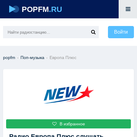
POPFM
.RU
Войти
popfm
-
Поп-музыка
-
Европа Плюс
В избранное
Радио Европа Плюс
слушать