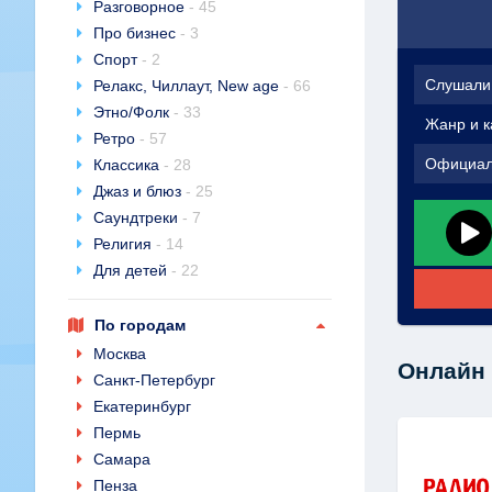
Разговорное
- 45
Про бизнес
- 3
Спорт
- 2
Слушали
Релакс, Чиллаут, New age
- 66
Этно/Фолк
- 33
Жанр и к
Ретро
- 57
Официал
Классика
- 28
Джаз и блюз
- 25
Саундтреки
- 7
Религия
- 14
Для детей
- 22
По городам
Москва
Онлайн 
Санкт-Петербург
Екатеринбург
Пермь
Самара
Пенза