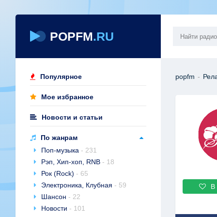
POPFM
.RU
Популярное
popfm
-
Рела
Мое избранное
Новости и статьи
По жанрам
Поп-музыка
- 231
Рэп, Хип-хоп, RNB
- 18
Рок (Rock)
- 65
Электроника, Клубная
- 59
В
Шансон
- 22
Новости
- 101