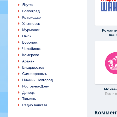
Якутск
Волгоград
Краснодар
Ульяновск
Мурманск
Романт
шан
Омск
Воронеж
Челябинск
Кемерово
Абакан
Владивосток
Симферополь
Нижний Новгород
Ростов-на-Дону
Монте
Донецк
Песни 
Тюмень
Радио Кавказа
Коммент