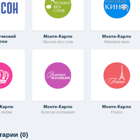
ический
Монте-Карло
Монте-Карло
сон
Музыка без слов
Мировое кино
-Карло
Монте-Карло
Монте-Карло
о любви
Золотая коллекция
France
арии (0)