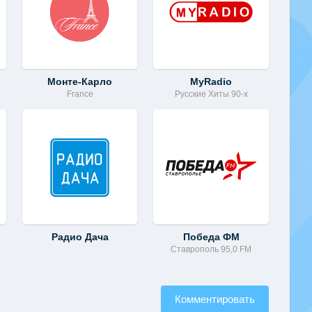
Монте-Карло
MyRadio
France
Русские Хиты 90-х
Радио Дача
Победа ФМ
Ставрополь 95,0 FM
Комментировать