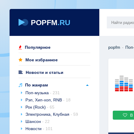
POPFM
.RU
Популярное
popfm
-
Поп
Мое избранное
Новости и статьи
По жанрам
Поп-музыка
- 231
Рэп, Хип-хоп, RNB
- 18
Рок (Rock)
- 65
Электроника, Клубная
- 59
В
Шансон
- 22
Новости
- 101