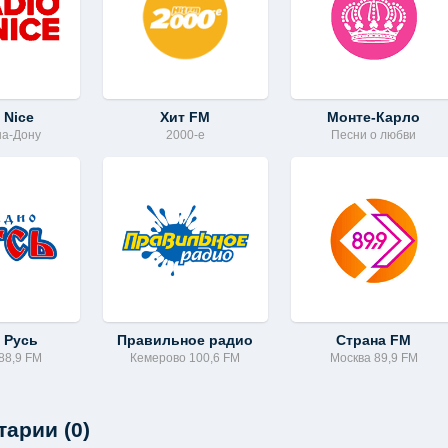
 Nice
Хит FM
Монте-Карло
на-Дону
2000-e
Песни о любви
 Русь
Правильное радио
Страна FM
88,9 FM
Кемерово 100,6 FM
Москва 89,9 FM
арии (0)