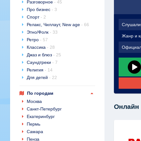
Разговорное
- 45
Про бизнес
- 3
Спорт
- 2
Релакс, Чиллаут, New age
- 66
Слушали
Этно/Фолк
- 33
Жанр и к
Ретро
- 57
Классика
- 28
Официал
Джаз и блюз
- 25
Саундтреки
- 7
Религия
- 14
Для детей
- 22
По городам
Москва
Онлайн 
Санкт-Петербург
Екатеринбург
Пермь
Самара
Пенза