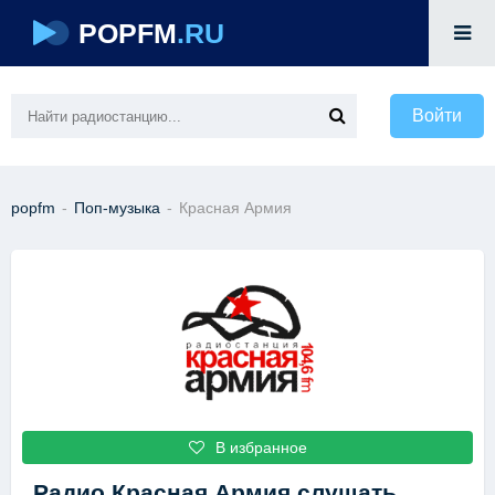
POPFM
.RU
Войти
popfm
-
Поп-музыка
-
Красная Армия
В избранное
Радио Красная Армия
слушать