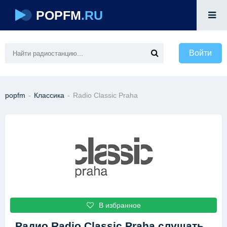
POPFM
.RU
Войти
popfm
-
Классика
-
Radio Classic Praha
В избранное
Радио Radio Classic Praha
слушать