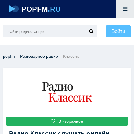
POPFM
.RU
Войти
popfm
-
Разговорное радио
-
Классик
В избранное
Радио Классик
слушать онлайн