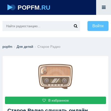
POPFM
.RU
Войти
popfm
-
Для детей
-
Старое Радио
В избранное
Старое Радио
слушать онлайн