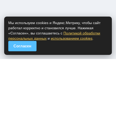
Мы используем cookies и Яндекс.Метрику, чтобы сайт
работал корректно и становился лучше. Нажимая
«Согласен», вы соглашаетесь с
Политикой обработки
персональных данных
и
использованием cookies
.
Согласен
popfm.ru - онлайн радио
ПДн
Cookies
DMCA
Обратная связь
Все права на аудио материалы, представленные на нашем сайте
принадлежат их законным владельцам.