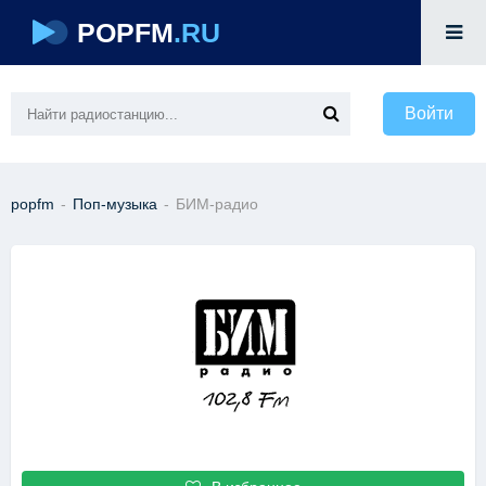
POPFM
.RU
Войти
popfm
-
Поп-музыка
-
БИМ-радио