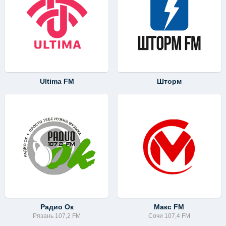
Ultima FM
Шторм
Радио Ок
Макс FM
Рязань 107,2 FM
Сочи 107,4 FM