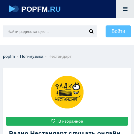
POPFM
.RU
Войти
popfm
-
Поп-музыка
-
Нестандарт
В избранное
Радио Нестандарт
слушать онлайн