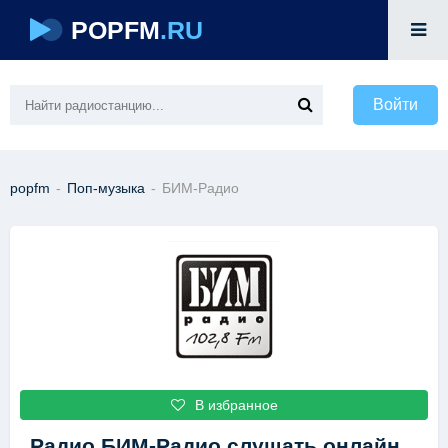
POPFM
.RU
Войти
popfm
-
Поп-музыка
-
БИМ-Радио
В избранное
Радио БИМ-Радио
слушать онлайн