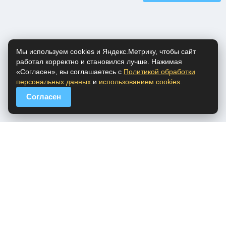
Мы используем cookies и Яндекс.Метрику, чтобы сайт
работал корректно и становился лучше. Нажимая
«Согласен», вы соглашаетесь с
Политикой обработки
персональных данных
и
использованием cookies
.
Согласен
popfm.ru - онлайн радио
ПДн
Cookies
DMCA
Обратная связь
Все права на аудио материалы, представленные на нашем сайте
принадлежат их законным владельцам.