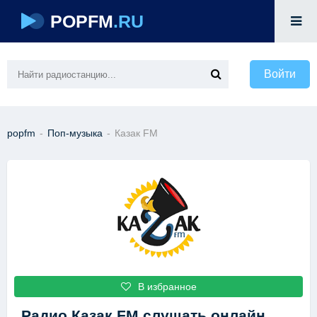
POPFM
.RU
Войти
popfm
-
Поп-музыка
-
Казак FM
В избранное
Радио Казак FM
слушать онлайн