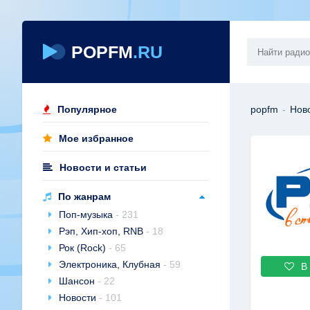
POPFM
.RU
Популярное
popfm
-
Нов
Мое избранное
Новости и статьи
По жанрам
Поп-музыка
- 231
Рэп, Хип-хоп, RNB
- 18
Рок (Rock)
- 65
Электроника, Клубная
- 59
В
Шансон
- 22
Новости
- 101