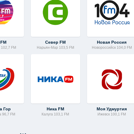
 FM
Север FM
Новая Россия
 102,7 FM
Нарьян-Мар 103,5 FM
Новороссийск 104,0 FM
а Гор
Ника FM
Моя Удмуртия
а 96,7 FM
Калуга 103,1 FM
Ижевск 100,1 FM