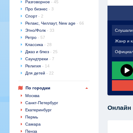
Разговорное
- 45
Про бизнес
- 3
Спорт
- 2
Релакс, Чиллаут, New age
- 66
Этно/Фолк
- 33
Слушали
Ретро
- 57
Жанр и к
Классика
- 28
Джаз и блюз
- 25
Официал
Саундтреки
- 7
Религия
- 14
Для детей
- 22
По городам
Москва
Санкт-Петербург
Онлайн 
Екатеринбург
Пермь
Самара
Пенза