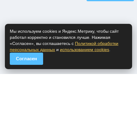
Мы используем cookies и Яндекс.Метрику, чтобы сайт
работал корректно и становился лучше. Нажимая
«Согласен», вы соглашаетесь с
Политикой обработки
персональных данных
и
использованием cookies
.
Согласен
popfm.ru - онлайн радио
ПДн
Cookies
DMCA
Обратная связь
Все права на аудио материалы, представленные на нашем сайте
принадлежат их законным владельцам.