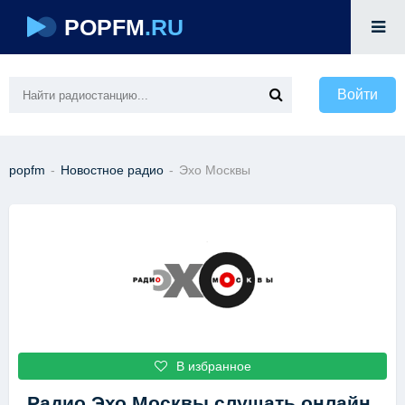
POPFM
.RU
Войти
popfm
-
Новостное радио
-
Эхо Москвы
В избранное
Радио Эхо Москвы
слушать онлайн