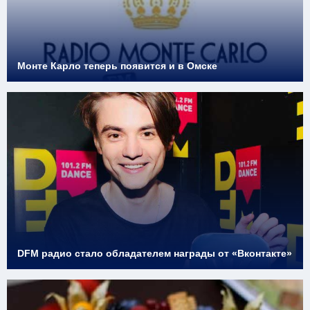
Монте Карло теперь появится и в Омске
DFM радио стало обладателем награды от «Вконтакте»