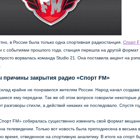
стно, в России была только одна спортивная радиостанция.
Спорт 
зи с событиями прошлого года, станция перешла на другой формат 
 просто ворвалась команда Studio 21. Она поставила акцент на рэ
.
ы причины закрытия радио «Спорт FM»
склад крайне не понравился жителям России. Народ начал создава
иеся ему передачи. Так же об этом вопросе говорили некоторые 
от разговоры стихли, а действий никаких не последовало. Спустя го
«Спорт FM» собиралась существенно изменить свой формат вещани
 на телевидении. Только вот новость была преподнесена в весьма 
о время, отведенное на спортивную аналитику. В итоге на спорт 