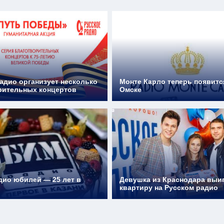
адио организует несколько
Монте Карло теперь появитс
рительных концертов
Омске
дио юбилей — 25 лет в
Девушка из Краснодара выи
квартиру на Русском радио