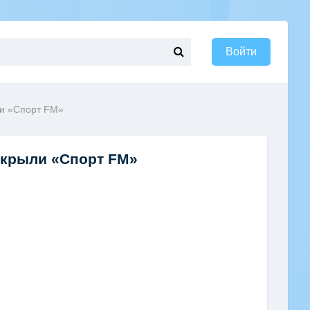
Войти
ли «Cпорт FM»
закрыли «Cпорт FM»