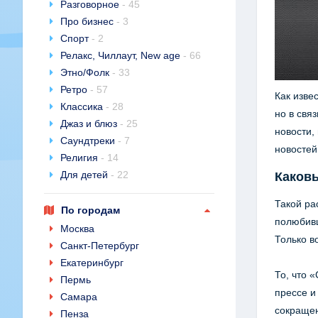
Разговорное
- 45
Про бизнес
- 3
Спорт
- 2
Релакс, Чиллаут, New age
- 66
Этно/Фолк
- 33
Ретро
- 57
Как изве
Классика
- 28
но в свя
Джаз и блюз
- 25
новости,
Саундтреки
- 7
новостей
Религия
- 14
Для детей
- 22
Каков
Такой ра
По городам
полюбивш
Москва
Только в
Санкт-Петербург
Екатеринбург
То, что 
Пермь
прессе и
Самара
сокращен
Пенза