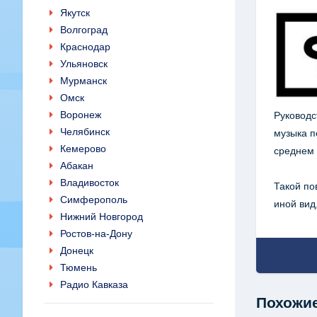
Якутск
Волгоград
Краснодар
Ульяновск
Мурманск
Омск
Воронеж
Руководс
Челябинск
музыка п
Кемерово
среднем 
Абакан
Владивосток
Такой по
Симферополь
иной вид
Нижний Новгород
Ростов-на-Дону
Донецк
Тюмень
Радио Кавказа
Похожие