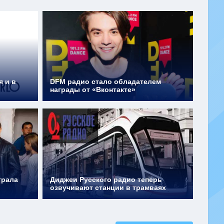
я и в
DFM радио стало обладателем
награды от «Вконтакте»
грала
Диджеи Русского радио теперь
озвучивают станции в трамваях