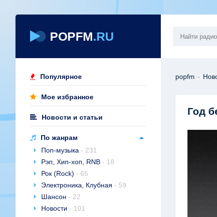
POPFM
.RU
Популярное
popfm
-
Ново
Мое избранное
Год б
Новости и статьи
По жанрам
Поп-музыка
- 231
Рэп, Хип-хоп, RNB
- 18
Рок (Rock)
- 65
Электроника, Клубная
- 59
Шансон
- 22
Новости
- 101