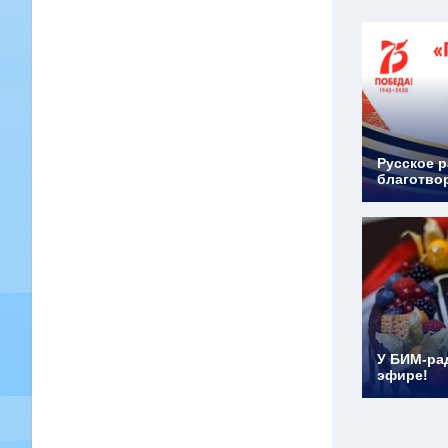
Русское р
благотво
У БИМ-ра
эфире!