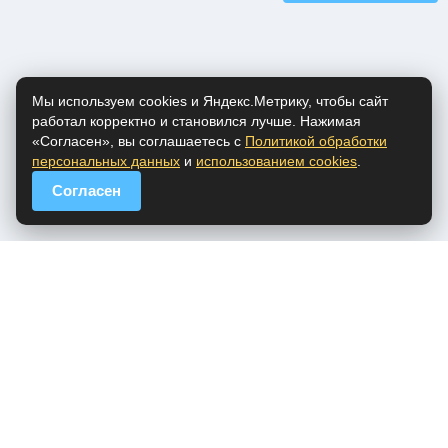
Мы используем cookies и Яндекс.Метрику, чтобы сайт
работал корректно и становился лучше. Нажимая
«Согласен», вы соглашаетесь с
Политикой обработки
персональных данных
и
использованием cookies
.
Согласен
popfm.ru - онлайн радио
ПДн
Cookies
DMCA
Обратная связь
Все права на аудио материалы, представленные на нашем сайте
принадлежат их законным владельцам.