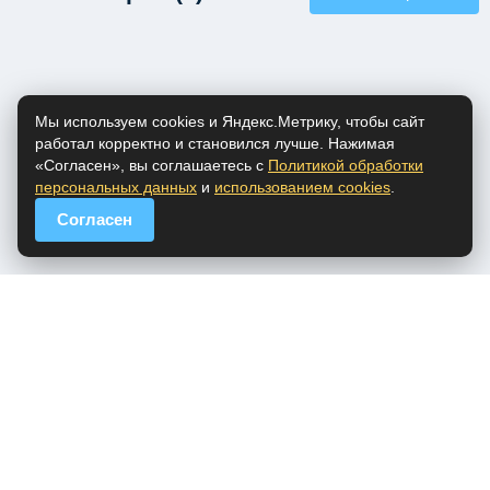
Мы используем cookies и Яндекс.Метрику, чтобы сайт
работал корректно и становился лучше. Нажимая
«Согласен», вы соглашаетесь с
Политикой обработки
персональных данных
и
использованием cookies
.
Согласен
popfm.ru - онлайн радио
ПДн
Cookies
DMCA
Обратная связь
Все права на аудио материалы, представленные на нашем сайте
принадлежат их законным владельцам.