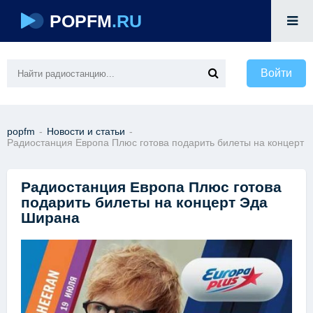
POPFM
.RU
Войти
popfm
-
Новости и статьи
-
Радиостанция Европа Плюс готова подарить билеты на концерт 
Радиостанция Европа Плюс готова
подарить билеты на концерт Эда
Ширана