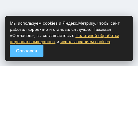
Мы используем cookies и Яндекс.Метрику, чтобы сайт
работал корректно и становился лучше. Нажимая
«Согласен», вы соглашаетесь с
Политикой обработки
персональных данных
и
использованием cookies
.
Согласен
popfm.ru - онлайн радио
ПДн
Cookies
DMCA
Обратная связь
Все права на аудио материалы, представленные на нашем сайте
принадлежат их законным владельцам.