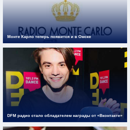
Монте Карло теперь появится и в Омске
DFM радио стало обладателем награды от «Вконтакте»