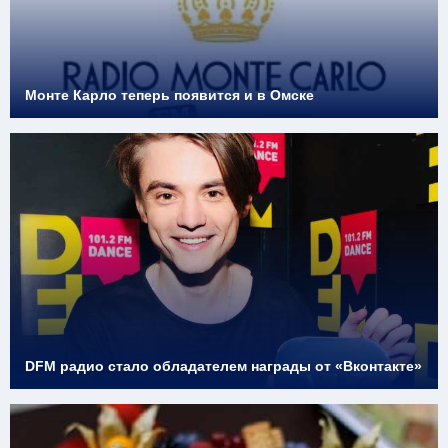
Монте Карло теперь появится и в Омске
DFM радио стало обладателем награды от «Вконтакте»