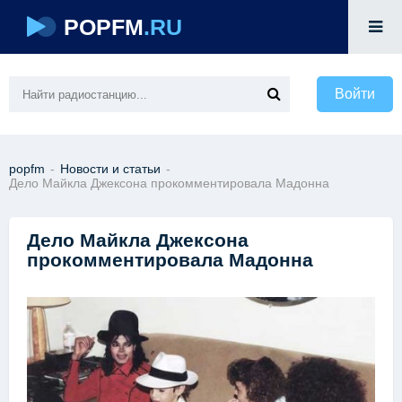
POPFM
.RU
Войти
popfm
-
Новости и статьи
-
Дело Майкла Джексона прокомментировала Мадонна
Дело Майкла Джексона
прокомментировала Мадонна