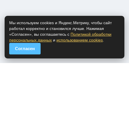
Мы используем cookies и Яндекс.Метрику, чтобы сайт
работал корректно и становился лучше. Нажимая
«Согласен», вы соглашаетесь с
Политикой обработки
персональных данных
и
использованием cookies
.
Согласен
popfm.ru - онлайн радио
ПДн
Cookies
DMCA
Обратная связь
Все права на аудио материалы, представленные на нашем сайте
принадлежат их законным владельцам.