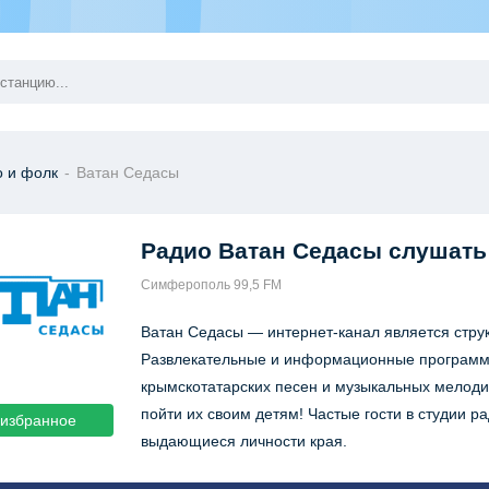
о и фолк
-
Ватан Cедасы
Радио Ватан Cедасы
слушать
Симферополь 99,5 FM
Ватан Cедасы — интернет-канал является стру
Развлекательные и информационные программ
крымскотатарских песен и музыкальных мелод
пойти их своим детям! Частые гости в студии р
 избранное
выдающиеся личности края.