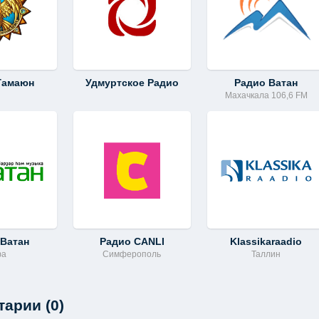
Гамаюн
Удмуртское Радио
Радио Ватан
Махачкала 106,6 FM
 Ватан
Радио CANLI
Klassikaraadio
фа
Симферополь
Таллин
арии (0)