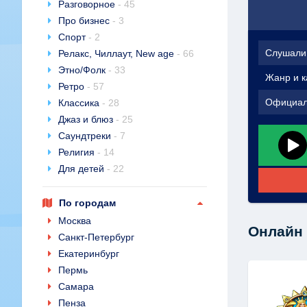
Разговорное
- 45
Про бизнес
- 3
Спорт
- 2
Слушали
Релакс, Чиллаут, New age
- 66
Этно/Фолк
- 33
Жанр и к
Ретро
- 57
Официал
Классика
- 28
Джаз и блюз
- 25
Саундтреки
- 7
Религия
- 14
Для детей
- 22
По городам
Москва
Онлайн 
Санкт-Петербург
Екатеринбург
Пермь
Самара
Пенза