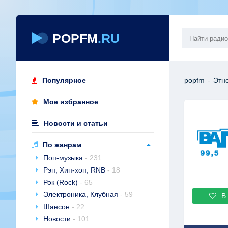
POPFM
.RU
Популярное
popfm
-
Этн
Мое избранное
Новости и статьи
По жанрам
Поп-музыка
- 231
Рэп, Хип-хоп, RNB
- 18
Рок (Rock)
- 65
Электроника, Клубная
- 59
В
Шансон
- 22
Новости
- 101