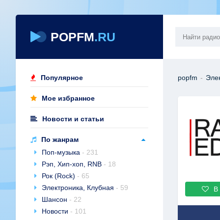
POPFM
.RU
Популярное
popfm
-
Эле
Мое избранное
Новости и статьи
По жанрам
Поп-музыка
- 231
Рэп, Хип-хоп, RNB
- 18
Рок (Rock)
- 65
Электроника, Клубная
- 59
В
Шансон
- 22
Новости
- 101