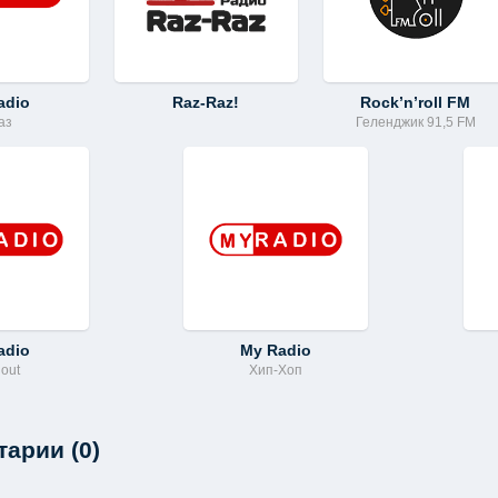
adio
Raz-Raz!
Rock’n’roll FM
аз
Геленджик 91,5 FM
adio
My Radio
lout
Хип-Хоп
арии (0)