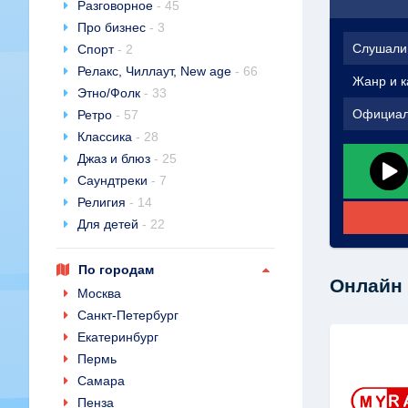
Разговорное
- 45
Про бизнес
- 3
Слушали
Спорт
- 2
Релакс, Чиллаут, New age
- 66
Жанр и к
Этно/Фолк
- 33
Официал
Ретро
- 57
Классика
- 28
Джаз и блюз
- 25
Саундтреки
- 7
Религия
- 14
Для детей
- 22
По городам
Онлайн 
Москва
Санкт-Петербург
Екатеринбург
Пермь
Самара
Пенза