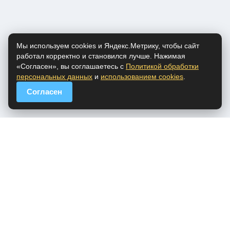
Мы используем cookies и Яндекс.Метрику, чтобы сайт
работал корректно и становился лучше. Нажимая
«Согласен», вы соглашаетесь с
Политикой обработки
персональных данных
и
использованием cookies
.
Согласен
popfm.ru - онлайн радио
ПДн
Cookies
DMCA
Обратная связь
Все права на аудио материалы, представленные на нашем сайте
принадлежат их законным владельцам.