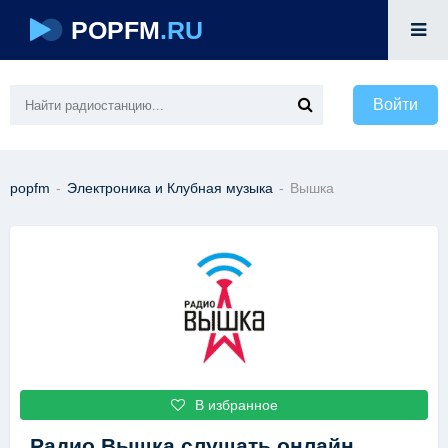
POPFM
.RU
Войти
popfm
-
Электроника и Клубная музыка
-
Вышка
В избранное
Радио Вышка
слушать онлайн