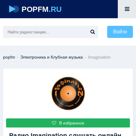
POPFM
.RU
Войти
popfm
-
Электроника и Клубная музыка
-
Imagination
В избранное
Радио Imagination
слушать онлайн