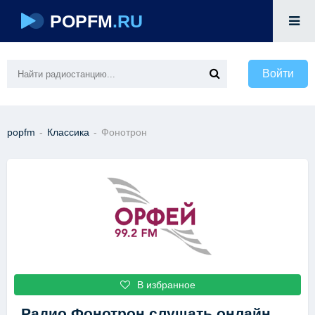
POPFM
.RU
Войти
popfm
-
Классика
-
Фонотрон
В избранное
Радио Фонотрон
слушать онлайн