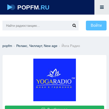
POPFM
.RU
Войти
popfm
-
Релакс, Чиллаут, New age
-
Йога Радио